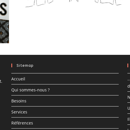
Sitemap
Accueil
…
t.
d
Qui sommes-nous ?
N
Besoins
U
Services
I
Références