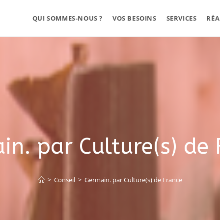
QUI SOMMES-NOUS ?
VOS BESOINS
SERVICES
RÉA
n. par Culture(s) de
>
Conseil
>
Germain. par Culture(s) de France