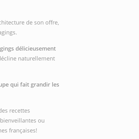
chitecture de son offre,
agings.
gings délicieusement
 décline naturellement
pe qui fait grandir les
des recettes
bienveillantes ou
nes françaises!