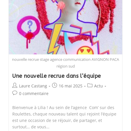
nouvelle recrue stage agence communication AVIGNON PACA
région sud
Une nouvelle recrue dans l’équipe
Post
Post
Post
Laure Castang
16 mai 2025
Actu
author:
published:
category:
Post
0 commentaire
comments:
Bienvenue à Lilia ! Au sein de l’agence Com’ sur des
Roulettes, chaque nouveau talent qui rejoint l’équipe
est une occasion de se réjouir, de partager, et
surtout… de vous…