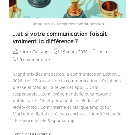
Grand prix 12 categories communication
…et si votre communication faisait
vraiment la différence ?
Post
Post
Post
Laure Castang
19 mars 2026
Actu
author:
published:
category:
Post
0 commentaire
comments:
Grand prix des arènes de la communication Edition 3,
2026. Les 12 travaux de la communication: . Relations
presse et Médias . Site web et appli. . Com'
responsable . Com' événementielle et campagne
publicitaire . Objet personnalisé . Podcast/
Vidéo/Photo . Com’ interne et Marque employeur .
Marketing digital et réseaux sociaux . Identité visuelle
. Présence locale & sponsoring
…
Continuer La Lecture