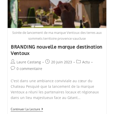
pêche
!
Soirée de lancement de ma marque Ventoux des terres aux
sommets territoire provence vaucluse
BRANDING nouvelle marque destination
Ventoux
Post
Post
Post
Laure Castang
20 juin 2023
Actu
author:
published:
category:
Post
0 commentaire
comments:
C'est dans une ambiance conviviale au cœur du
Chateau Pesquié que la lancement de la marque
Ventoux a réuni les partenaires locaux et régionaux
dans un lieu majestueux face au Géant…
BRANDING
Continuer La Lecture