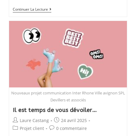
Une
Continuer La Lecture
nouvelle
recrue
dans
l’équipe
Nouveaux projet communication Inter Rhone Ville avignon SPL
Devillers et associés
Il est temps de vous dévoiler…
Post
Post
Laure Castang
24 avril 2025
author:
published:
Post
Post
Projet client
0 commentaire
category:
comments: