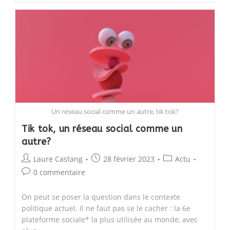
nouvelle
marque
destination
Ventoux
Un reseau social comme un autre, tik tok?
Tik tok, un réseau social comme un
autre?
Post
Post
Post
Laure Castang
28 février 2023
Actu
author:
published:
category:
Post
0 commentaire
comments:
On peut se poser la question dans le contexte
politique actuel. Il ne faut pas se le cacher : la 6e
plateforme sociale* la plus utilisée au monde, avec