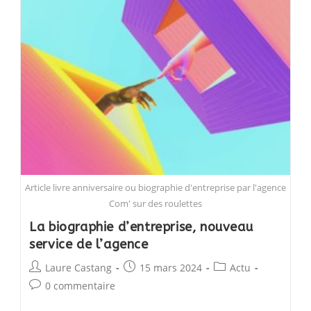
Bricks
Factory
Article livre anniversaire ou biographie d'entreprise par l'agence
Com' sur des roulettes
La biographie d’entreprise, nouveau
service de l’agence
Post
Post
Post
Laure Castang
15 mars 2024
Actu
author:
published:
category:
Post
0 commentaire
comments: