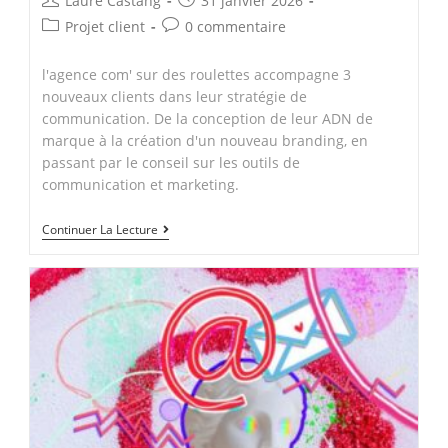
Laure Castang
31 janvier 2026
author:
published:
Post
Post
Projet client
0 commentaire
category:
comments:
l'agence com' sur des roulettes accompagne 3
nouveaux clients dans leur stratégie de
communication. De la conception de leur ADN de
marque à la création d'un nouveau branding, en
passant par le conseil sur les outils de
communication et marketing.
Nouveaux
Continuer La Lecture
projets
communication
stratégique