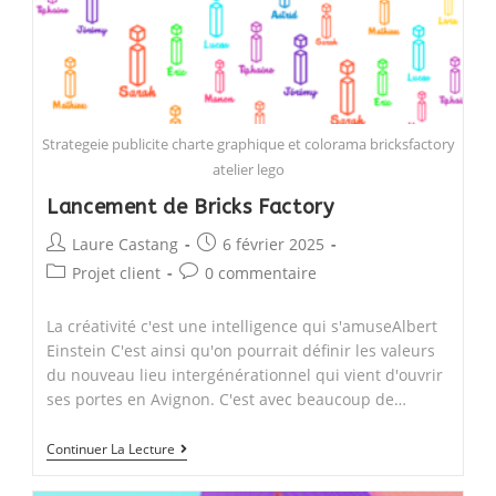
Strategeie publicite charte graphique et colorama bricksfactory
atelier lego
Lancement de Bricks Factory
Post
Post
Laure Castang
6 février 2025
author:
published:
Post
Post
Projet client
0 commentaire
category:
comments:
La créativité c'est une intelligence qui s'amuseAlbert
Einstein C'est ainsi qu'on pourrait définir les valeurs
du nouveau lieu intergénérationnel qui vient d'ouvrir
ses portes en Avignon. C'est avec beaucoup de…
Lancement
Continuer La Lecture
de