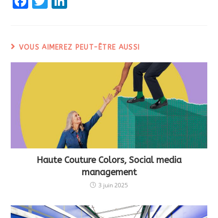
F
T
Li
a
w
n
c
itt
k
e
er
e
VOUS AIMEREZ PEUT-ÊTRE AUSSI
b
dI
o
n
o
k
Haute Couture Colors, Social media
management
3 juin 2025